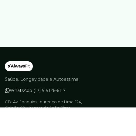
Saúde, Longevidade e Autoestima
WhatsApp (17) 9 9126-6117
CD: Av. Joaquim Lourenço de Lima, 124,
Galpão 02, Vargem do João Pinto,
Extrema/MG, CEP 3764-020
CNPJ 30.417.094/0001-60
Quem Somos
Segurança
Privacidade
Entrega